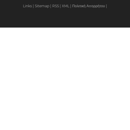
Links
|
Sitemap
|
RSS
|
XML
|
Πολιτική Απορρήτου
|