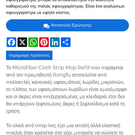
καθαρισμού της παλιάς σφουγγαρίστρας. Είναι ένα αναλώσιμο
σφουγγαρίστρα με υψηλό κόστος.
Αποστολή Ερώτησης
Facebook
X
WhatsApp
Pinterest
LinkedIn
Share
περιγραφή προϊόντος
Το Microfiber Cloth Strip Mop Refill που παράγεται
από τον προμηθευτή Rongfu αποτελείται από
πολλαπλές κανονικές υφασμάτινες λωρίδες μικροϊνών,
το πλάτος των υφασμάτινων λωρίδων είναι ομοιόμορφο
και οι άκρες είναι επεξεργασμένες με κλειδαριά, έτσι δεν
θα υπάρχουν ξεφτισμένες άκρες ή ξεφλούδισμα κατά τη
χρήση.
Το υλικό από υπερ-ίνες έχει μια απαλή αλλά ελαστική
πινελιά, όταν κρατιέται στο χέρι, μπορείτε να νιώσετε το