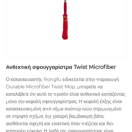
σφουγγαρίστρα μικροϊνών από μια αξιόπιστη μάρκα
όπως η Rongfu Housewares αντιπροσωπεύει μια
σημαντική αναβάθμιση στην τεχνολογία καθαρισμού,
προσφέροντας ανώτερα αποτελέσματα με λιγότερη
φυσική προσπάθεια και χρήση χημικών.
Βασικά χαρακτηριστικά και
προδιαγραφές των
σφουγγαρίστρων Rongfu
Ανθεκτική σφουγγαρίστρα Twist Microfiber
Housewares Microfiber
Ο κατασκευαστής Rongfu ειδικεύεται στην παραγωγή
Durable Microfiber Twist Mop, μπορείτε να
Η Rongfu Housewares κατασκευάζει τις
καταλάβετε ότι αυτό το προϊόν είναι ανθεκτικό κοιτάζοντας
σφουγγαρίστρες μικροϊνών της με έμφαση στην
ανθεκτικότητα, την απόδοση και την άνεση του χρήστη. Οι
μόνο την κεφαλή σφουγγαρίστρας. Η κεφαλή έλξης είναι
σφουγγαρίστρες μας έχουν σχεδιαστεί για να
κατασκευασμένη από νήμα σούπερ ινών στριμωγμένο
αντιμετωπίζουν εύκολα τις καθημερινές ακαταστάσεις και
σε στριφτό σχήμα, όχι χαλαρή βαμβακερή βάτα,
τις εργασίες βαθύ καθαρισμού. Παρακάτω είναι οι
αισθάνεται σφιχτή και ελαστική όταν πιέζεται και δεν
αναλυτικές προδιαγραφές που ξεχωρίζουν τα προϊόντα
καταρρέει εύκολα. Η λαβή της σφουγγαρίστρας είναι