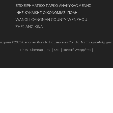
ΕΠΙΧΕΙΡΗΜΑΤΙΚΟ ΠΑΡΚΟ ΑΝΑΚΥΚΛΩΜΕΝΗΣ
ΙΝΗΣ ΚΥΚΛΙΚΗΣ ΟΙΚΟΝΟΜΙΑΣ, ΠΟΛΗ
WANGLI CANGNAN COUNTY WENZHOU
ZHEJIANG ΚΙΝΑ
καιώματα ©2026 Cangnan Rongfu Housewares Co.,Ltd. Με την επιφύλαξη παντό
Links
|
Sitemap
|
RSS
|
XML
|
Πολιτική Απορρήτου
|