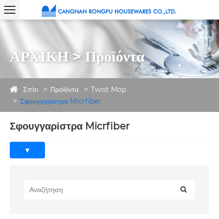
ΑΡΧΙΚΗ > Προϊόντα
Σπίτι
Προϊόντα
Twist Mop
Σφουγγαρίστρα Micrfiber
Σφουγγαρίστρα Micrfiber
Τι είναι η σφουγγαρίστρα
μικροϊνών;
A
Σφουγγαρίστρα Micrfiber
είναι ένα σύγχρονο εργαλείο