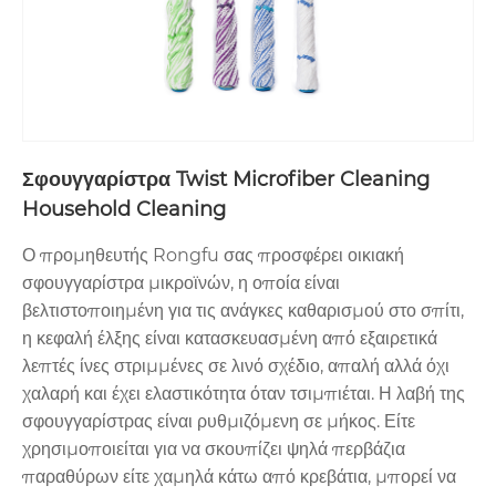
Χρώματα και ύφανση μαξιλαριών:
Μαξιλαράκια διπλής όψης: η μία
πλευρά με πυκνή, βελούδινη ύφανση για ξεσκόνισμα και στέγνωμα, η άλλη
με υφή σταυρωτής ύφανσης για κολλημένη βρωμιά.
Μήκος λαβής:
Ρυθμιζόμενο από 40 ίντσες έως 60 ίντσες για να ταιριάζει σε
Σφουγγαρίστρα Twist Microfiber Cleaning
χρήστες όλων των υψών.
Household Cleaning
Βάρος:
Εξαιρετικά ελαφρύ συνολικό βάρος συστήματος μόνο 2,2 λίβρες (1
Ο προμηθευτής Rongfu σας προσφέρει οικιακή
κιλό).
σφουγγαρίστρα μικροϊνών, η οποία είναι
βελτιστοποιημένη για τις ανάγκες καθαρισμού στο σπίτι,
Δυνατότητα πλυσίματος:
Τα μαξιλαράκια μικροϊνών πλένονται στο
η κεφαλή έλξης είναι κατασκευασμένη από εξαιρετικά
πλυντήριο έως και 300 φορές χωρίς σημαντική υποβάθμιση στην
λεπτές ίνες στριμμένες σε λινό σχέδιο, απαλή αλλά όχι
χαλαρή και έχει ελαστικότητα όταν τσιμπιέται. Η λαβή της
απόδοση. (Πλένεται σε κρύο νερό, χωρίς μαλακτικό).
σφουγγαρίστρας είναι ρυθμιζόμενη σε μήκος. Είτε
Σύστημα νερού:
Προαιρετικά συμβατή επαναγεμιζόμενη φιάλη ψεκασμού
χρησιμοποιείται για να σκουπίζει ψηλά περβάζια
παραθύρων είτε χαμηλά κάτω από κρεβάτια, μπορεί να
προσαρμόζεται απευθείας στη λαβή για ελεγχόμενη εφαρμογή διαλύματος.